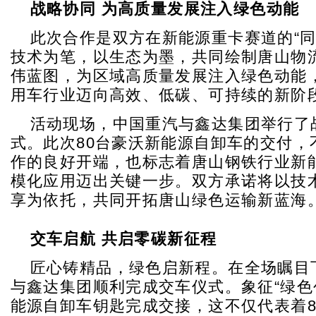
战略协同
为
高质量发展注入绿色动能
此次合作是双方在新能源重卡赛道的“同
技术为笔，以生态为墨，共同绘制唐山物
伟蓝图，为区域高质量发展注入绿色动能
用车行业迈向高效、低碳、可持续的新阶
活动现场，中国重汽与鑫达集团举行了
式。此次80台豪沃新能源自卸车的交付，
作的良好开端，也标志着唐山钢铁行业新
模化应用迈出关键一步。双方承诺将以技
享为依托，共同开拓唐山绿色运输新蓝海
交车启航
共启零碳新
征程
匠心铸精品，绿色启新程。在全场瞩目
与鑫达集团顺利完成交车仪式。象征“绿色
能源自卸车钥匙完成交接，这不仅代表着8